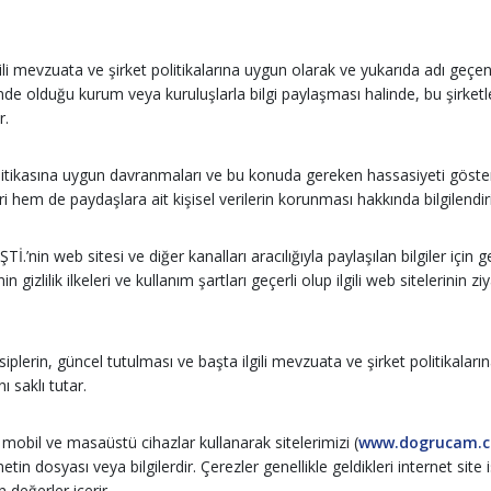
li mevzuata ve şirket politikalarına uygun olarak ve yukarıda adı geçen 
nde olduğu kurum veya kuruluşlarla bilgi paylaşması halinde, bu şirket
r.
litikasına uygun davranmaları ve bu konuda gereken hassasiyeti göster
ri hem de paydaşlara ait kişisel verilerin korunması hakkında bilgilendir
nin web sitesi ve diğer kanalları aracılığıyla paylaşılan bilgiler için 
inin gizlilik ilkeleri ve kullanım şartları geçerli olup ilgili web sitelerin
plerin, güncel tutulması ve başta ilgili mevzuata ve şirket politikaları
 saklı tutar.
 mobil ve masaüstü cihazlar kullanarak sitelerimizi (
www.dogrucam.c
metin dosyası veya bilgilerdir. Çerezler genellikle geldikleri internet site
 değerler içerir.