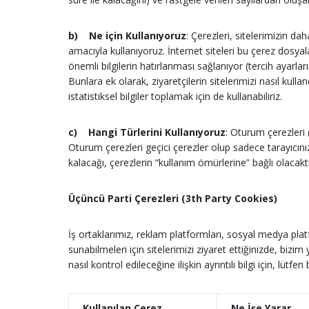
b)
Ne için Kullanıyoruz
: Çerezleri, sitelerimizin dah
amacıyla kullanıyoruz. İnternet siteleri bu çerez dosyal
önemli bilgilerin hatırlanması sağlanıyor (tercih ayarlar
Bunlara ek olarak, ziyaretçilerin sitelerimizi nasıl kulla
istatistiksel bilgiler toplamak için de kullanabiliriz.
c)
Hangi Türlerini Kullanıyoruz
: Oturum çerezleri 
Oturum çerezleri geçici çerezler olup sadece tarayıcınız
kalacağı, çerezlerin “kullanım ömürlerine” bağlı olacaktır
Üçüncü Parti Çerezleri (3th Party Cookies)
İş ortaklarımız, reklam platformları, sosyal medya platfo
sunabilmeleri için sitelerimizi ziyaret ettiğinizde, bizi
nasıl kontrol edileceğine ilişkin ayrıntılı bilgi için, lütfe
Kullanılan Çerez
Ne İşe Yarar