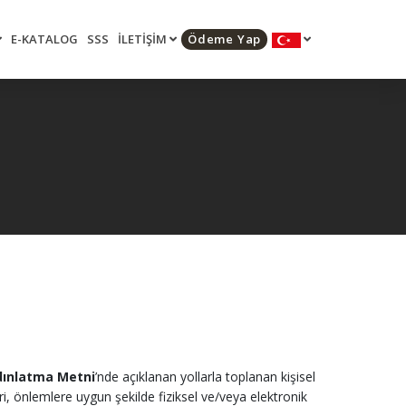
E-KATALOG
SSS
İLETİŞİM
Ödeme Yap
dınlatma Metni
’nde açıklanan yollarla toplanan kişisel
ri, önlemlere uygun şekilde fiziksel ve/veya elektronik