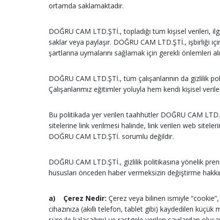
ortamda saklamaktadır.
DOĞRU CAM LTD.ŞTİ., topladığı tüm kişisel verileri, ilgi
saklar veya paylaşır. DOĞRU CAM LTD.ŞTİ., işbirliği içi
şartlarına uymalarını sağlamak için gerekli önlemleri alı
DOĞRU CAM LTD.ŞTİ., tüm çalışanlarının da gizlilik po
Çalışanlarımız eğitimler yoluyla hem kendi kişisel verile
Bu politikada yer verilen taahhütler DOĞRU CAM LTD.ŞTİ.’
sitelerine link verilmesi halinde, link verilen web siteler
DOĞRU CAM LTD.ŞTİ. sorumlu değildir.
DOĞRU CAM LTD.ŞTİ., gizlilik politikasına yönelik prensi
hususları önceden haber vermeksizin değiştirme hakkını
a)
Çerez Nedir:
Çerez veya bilinen ismiyle “cookie”,
cihazınıza (akıllı telefon, tablet gibi) kaydedilen küçük 
süre ile kalacağını) ve rastgele verilen sayılardan oluşan