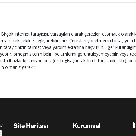
:
Birçok internet tarayıcısı, varsayılan olarak çerezleri otomatik olarak k
 verecek şekilde değiştirebilirsiniz. Çerezleri yönetmenin birkaç yolu b
fen tarayıcınızın talimat veya yardım ekranına başvurun. Eğer kullandığım
yebilir; örneğin sitenin belirli bölümlerini görüntüleyemeyebilir veya tekra
klı cihazlar kullanıyorsanız (ör. bilgisayar, akıllı telefon, tablet vb.), bu
in olmanız gerekir.
Site Haritası
Kurumsal
İ