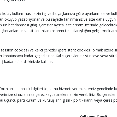
a kolay kullanılması, sizin ilgi ve ihtiyaçlarınıza göre ayarlanması ve kull
arı okuyup yazabiliyorlar ve bu sayede tanınmanız ve size daha uygun bir
ınızın hatırlanması gibi). Çerezler ayrıca, sitelerimiz üzerinde gelecekte
ndığını anlamak ve sitelerimizin tasarımı ile kullanışlılığını geliştirmek a
(session cookies) ve kalıcı çerezler (persistent cookies) olmak üzere si
ı kapatıncaya kadar geçerlidirler. Kalıcı çerezler siz silinceye veya sür
) kadar sabit diskinizde kalırlar.
rmları ile analitik bilgileri toplama hizmeti veren, sitemiz genelinde kul
m yerimize cihazlarınıza çerez kaydetmelerine izin verebiliriz. Bu çerezl
n bu üçüncü parti kurum ve kuruluşların gizlilik politikalarını veya çerez pol
Kullanım Ömrü