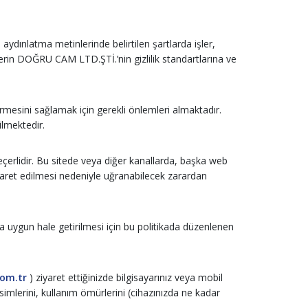
aydınlatma metinlerinde belirtilen şartlarda işler,
lerin DOĞRU CAM LTD.ŞTİ.’nin gizlilik standartlarına ve
mesini sağlamak için gerekli önlemleri almaktadır.
ilmektedir.
geçerlidir. Bu sitede veya diğer kanallarda, başka web
in ziyaret edilmesi nedeniyle uğranabilecek zarardan
na uygun hale getirilmesi için bu politikada düzenlenen
om.tr
) ziyaret ettiğinizde bilgisayarınız veya mobil
 isimlerini, kullanım ömürlerini (cihazınızda ne kadar