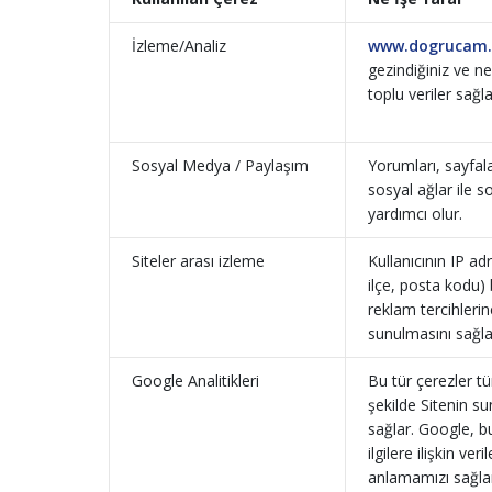
İzleme/Analiz
www.dogrucam.
gezindiğiniz ve ne
toplu veriler sağl
Sosyal Medya / Paylaşım
Yorumları, sayfala
sosyal ağlar ile 
yardımcı olur.
Siteler arası izleme
Kullanıcının IP ad
ilçe, posta kodu) 
reklam tercihlerin
sunulmasını sağla
Google Analitikleri
Bu tür çerezler tü
şekilde Sitenin su
sağlar. Google, bu
ilgilere ilişkin ver
anlamamızı sağla