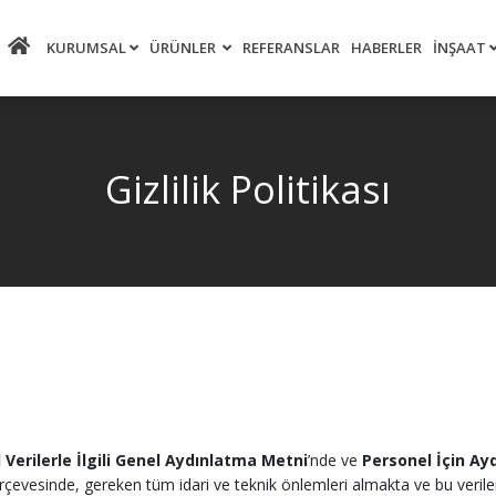
KURUMSAL
ÜRÜNLER
REFERANSLAR
HABERLER
İNŞAAT
Gizlilik Politikası
l Verilerle İlgili Genel Aydınlatma Metni
’nde ve
Personel İçin Ay
 çerçevesinde, gereken tüm idari ve teknik önlemleri almakta ve bu verile